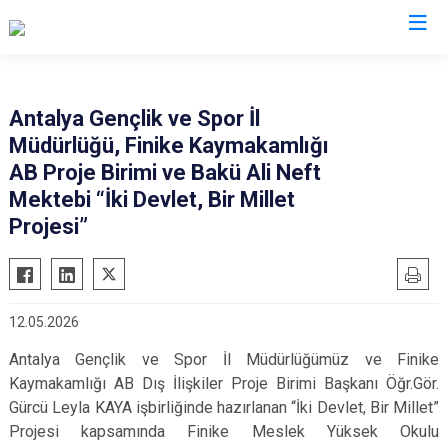
Antalya
Antalya Gençlik ve Spor İl
Müdürlüğü, Finike Kaymakamlığı
Akseki
Korkuteli
AB Proje Birimi ve Bakü Ali Neft
Alanya
Kumluca
Mektebi “İki Devlet, Bir Millet
Elmalı
Manavgat
Projesi”
Finike
Serik
Gazipaşa
Aksu
Gündoğmuş
Döşemealtı
12.05.2026
İbradı
Kepez
Antalya Gençlik ve Spor İl Müdürlüğümüz ve Finike
Demre
Konyaaltı
Kaymakamlığı AB Dış İlişkiler Proje Birimi Başkanı Öğr.Gör.
Kaş
Muratpaşa
Gürcü Leyla KAYA işbirliğinde hazırlanan “İki Devlet, Bir Millet”
Projesi kapsamında Finike Meslek Yüksek Okulu
Kemer