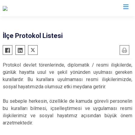
Antalya
İlçe Protokol Listesi
Akseki
Korkuteli
Alanya
Kumluca
Protokol devlet törenlerinde, diplomatik / resmi ilişkilerde,
Elmalı
Manavgat
günlük hayatta usul ve şekil yönünden uyulması gereken
Finike
Serik
kurallardır. Bu kurallara uyulmaması resmi ilişkilerimizde,
Gazipaşa
Aksu
sosyal hayatımızda olumsuz etki meydana getirir.
Gündoğmuş
Döşemealtı
Bu sebeple herkesin, özellikle de kamuda görevli personelin
İbradı
Kepez
bu kuralları bilmesi, içselleştirmesi ve uygulaması resmi
Demre
Konyaaltı
ilişkilerimiz ve sosyal hayatımız açısından büyük önem
Kaş
Muratpaşa
arzetmektedir.
Kemer