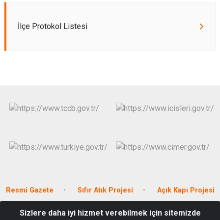
İlçe Protokol Listesi
Resmi Gazete
Sıfır Atık Projesi
Açık Kapı Projesi
Sizlere daha iyi hizmet verebilmek için sitemizde
Kum Mahallesi Akdeniz Bulvarı No:292