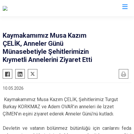
Antalya
Kaymakamımız Musa Kazım
ÇELİK, Anneler Günü
Akseki
Korkuteli
Münasebetiyle Şehitlerimizin
Alanya
Kumluca
Kıymetli Annelerini Ziyaret Etti
Elmalı
Manavgat
Finike
Serik
Gazipaşa
Aksu
10.05.2026
Gündoğmuş
Döşemealtı
Kaymakamımız Musa Kazım ÇELİK, Şehitlerimiz Turgut
İbradı
Kepez
Burkay KORKMAZ ve Adem OVAR’ın anneleri ile İzzet
Demre
Konyaaltı
ÇİMEN’ın eşini ziyaret ederek Anneler Günü’nü kutladı.
Kaş
Muratpaşa
Devletin ve vatanın bölünmez bütünlüğü için canlarını feda
Kemer