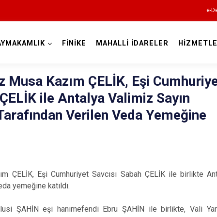
e-De
AYMAKAMLIK
FİNİKE
MAHALLİ İDARELER
HİZMETLE
Antalya
 Musa Kazım ÇELİK, Eşi Cumhuriye
ÇELİK ile Antalya Valimiz Sayın
Tarafından Verilen Veda Yemeğine
Akseki
Alanya
Elmalı
ÇELİK, Eşi Cumhuriyet Savcısı Sabah ÇELİK ile birlikte Ant
Finike
eda yemeğine katıldı.
Gazipaşa
lusi ŞAHİN eşi hanımefendi Ebru ŞAHİN ile birlikte, Vali Ya
Gündoğmuş