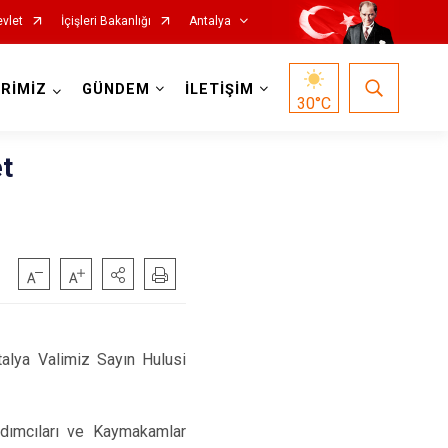
vlet
İçişleri Bakanlığı
Antalya
RİMİZ
GÜNDEM
İLETİŞİM
30
°C
t
Korkuteli
Kumluca
Manavgat
alya Valimiz Sayın Hulusi
Serik
Aksu
rdımcıları ve Kaymakamlar
Döşemealtı