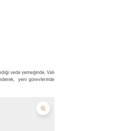
Kepez
Konyaaltı
Muratpaşa
diği veda yemeğinde, Vali
ederek, yeni görevlerinde