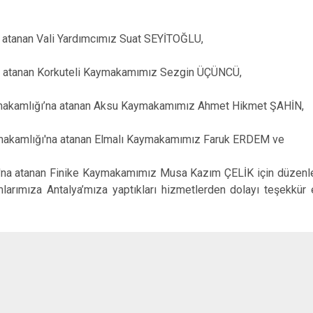
İbradı
Demre
na atanan Vali Yardımcımız Suat SEYİTOĞLU,
Kaş
'na atanan Korkuteli Kaymakamımız Sezgin ÜÇÜNCÜ,
Kemer
makamlığı’na atanan Aksu Kaymakamımız Ahmet Hikmet ŞAHİN,
makamlığı'na atanan Elmalı Kaymakamımız Faruk ERDEM ve
na atanan Finike Kaymakamımız Musa Kazım ÇELİK için düzenle
arımıza Antalya’mıza yaptıkları hizmetlerden dolayı teşekkür 