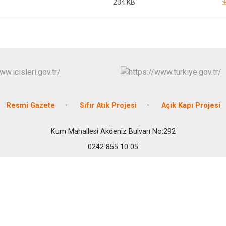
234 KB
İbradı
Demre
Kaş
Kemer
Resmi Gazete
Sıfır Atık Projesi
Açık Kapı Projesi
Kum Mahallesi Akdeniz Bulvarı No:292
0242 855 10 05