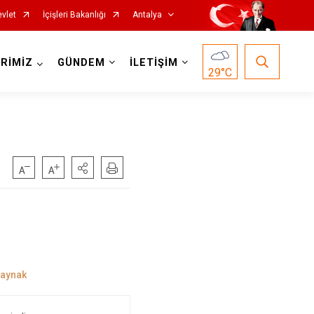
vlet
İçişleri Bakanlığı
Antalya
RİMİZ
GÜNDEM
İLETİŞİM
29
°C
Korkuteli
Kumluca
Manavgat
Serik
Aksu
Döşemealtı