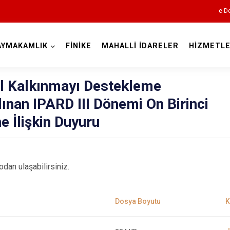
e-De
AYMAKAMLIK
FİNİKE
MAHALLİ İDARELER
HİZMETLE
Antalya
al Kalkınmayı Destekleme
nan IPARD III Dönemi On Birinci
e İlişkin Duyuru
Akseki
Alanya
odan ulaşabilirsiniz.
Elmalı
Finike
Gazipaşa
Gündoğmuş